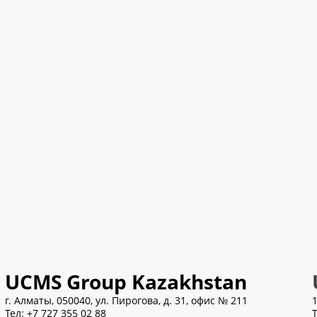
в Политике и Условиях
нее об обработке читайте
и
ое делопроизводство
UCMS Group Kazakhstan
г. Алматы, 050040, ул. Пирогова, д. 31, офис № 211
Другое
Тел:
+7 727 355 02 88