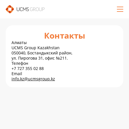
Контакты
Алматы
UCMS Group Kazakhstan
050040, Бостандыкский район,
ул. Пирогова 31, офис №211.
Телефон
+7 727 355 02 88
Email
info.kz@ucmsgroup.kz
Обратный звонок
Остались вопросы?
Создайте форму CF7 с названием «Обратный
Создайте форму CF7 с названием «Запрос
звонок»
предложения»
Спасибо!
Ваша заявка
отправлена.