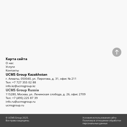
Карта сайта
О нас
Услуги
Контакты
Аутсорсинг кадрового делопроизводства
UCMS Group Kazakhstan
Аутсорсинг расчета заработной платы
г. Алматы, 050040, ул. Пирогова, д. 31, офис № 211
Аутсорсинг бухгалтерского и налогового учета
Тел:
+7 727 355 02 88
info.kz@ucmsgroup.kz
UCMS Group Russia
115280, Москва, ул. Ленинская слобода, д. 26, офис 2709
Тел:
+7 (495) 225 87 39
info.ru@ucmsgroup.ru
ucmsgroup.ru
© UCMS Group 2025.
Условия использования сайта
Все права защищены.
Политика в отношении обработки
персональных данных